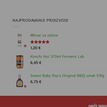
NAJPRODAVANIJI PROIZVODI
Mlinac za začine
1,20
€
Ocjenjeno
5.00
od 5
Kimchi Hot 370ml Ferment Lab
6,45
€
Sweet Baby Ray's Original BBQ umak 510g
6,75
€
OPĆE INFO