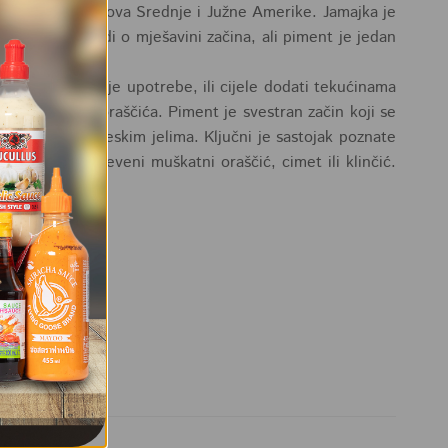
 i drugih dijelova Srednje i Južne Amerike. Jamajka je
rirati da se radi o mješavini začina, ali piment je jedan
i zgnječiti prije upotrebe, ili cijele dodati tekućinama
 i muškatnog oraščića. Piment je svestran začin koji se
dicionalnim engleskim jelima. Ključni je sastojak poznate
 koristili mljeveni muškatni oraščić, cimet ili klinčić.