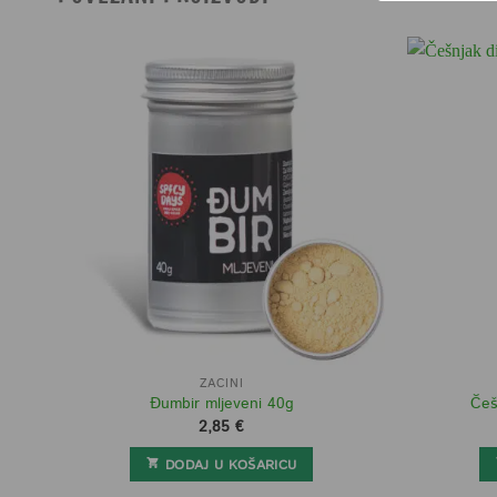
ZAČINI
Đumbir mljeveni 40g
Češ
2,85
€
DODAJ U KOŠARICU