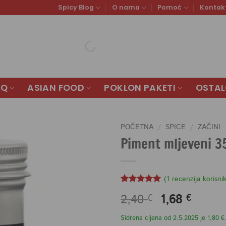
Spicy Blog
O nama
Pomoć
Kontak
BQ
ASIAN FOOD
POKLON PAKETI
OSTA
POČETNA
/
SPICE
/
ZAČINI
Piment mljeveni 3
(
1
recenzija korisni
Korisnička
1
Izvorna
Trenu
2,40
1,68
€
€
ocjena:
5
od ukupno
cijena
cijena
5 (
Sidrena cijena od 2.5.2025 je 1,80 €
bila
je:
korisnika)