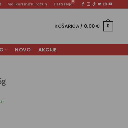
t
Moj korisnički račun
Lista želja
KOŠARICA /
0,00
€
0
LO
NOVO
AKCIJE
5g
ka)
tna
.