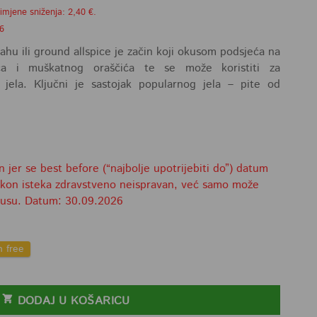
.
imjene sniženja: 2,40 €.
26
hu ili ground allspice je začin koji okusom podsjeća na
ića i muškatnog oraščića te se može koristiti za
ih jela. Ključni je sastojak popularnog jela – pite od
jer se best before (“najbolje upotrijebiti do”) datum
 nakon isteka zdravstveno neispravan, već samo može
okusu. Datum: 30.09.2026
n free
DODAJ U KOŠARICU