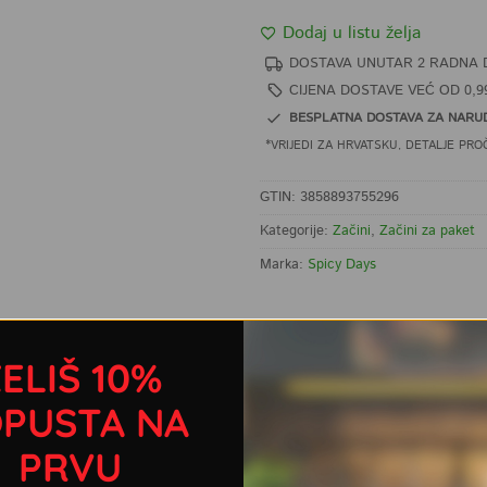
Dodaj u listu želja
DOSTAVA UNUTAR 2 RADNA 
CIJENA DOSTAVE VEĆ OD 0,9
BESPLATNA DOSTAVA ZA NARUD
*VRIJEDI ZA HRVATSKU, DETALJE PRO
GTIN: 3858893755296
Kategorije:
Začini
,
Začini za paket
Marka:
Spicy Days
ELIŠ 10%
 S OVIM PROIZVODOM
PUSTA NA
 začin koji okusom podsjeća na kombinaciju cimeta, klinčića i 
PRVU
a – pite od bundeve.