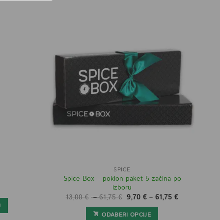
SPICE
Spice Box – poklon paket 5 začina po
izboru
Raspon
Izvorna
Raspon
Trenutna
13,00
€
–
61,75
€
9,70
€
–
61,75
€
cijena:
cijena
cijena:
cijena
U
od
bila
od
je:
ODABERI OPCIJE
13,00 €
je:
9,70 €
9,70 €