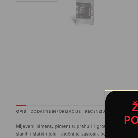
Ž
OPIS
DODATNE INFORMACIJE
RECENZIJE (1)
RECEPTI
PO
Mljeveni piment, piment u prahu ili ground allspice je
slanih i slatkih jela. Ključni je sastojak popularnog jel