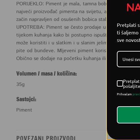
N
PORIJEKLO: Piment je mala, tamna bobica koja raste na
najveći proizvođač pimenta na svijetu, a začin je važan 
začin napravljen od osušenih bobica stabla pimenta koj
Pretplati 
UPOTREBA: Piment se često prodaje u obliku zrna, ali se
ti šaljemo
tijekom kuhanja kako bi postupno ispuštale okus. Okus 
sve novost
može koristiti i u slatkim i u slanim jelima. Često se k
pite od bundeve. Mljeveni piment koristi se za začinjav
Obično se dodaje na početku kuhanja ili pečenja.
Volumen / masa / količina:
Pretplat
35g
pošaljit
Prihvaćam
pravi
Sastojci:
Piment
POVEZANI PROIZVODI