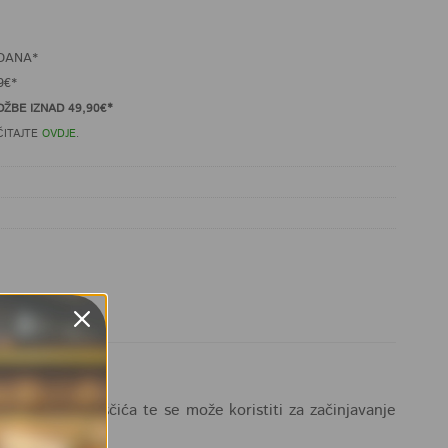
DANA*
9€*
ŽBE IZNAD 49,90€*
ČITAJTE
OVDJE
.
muškatnog oraščića te se može koristiti za začinjavanje