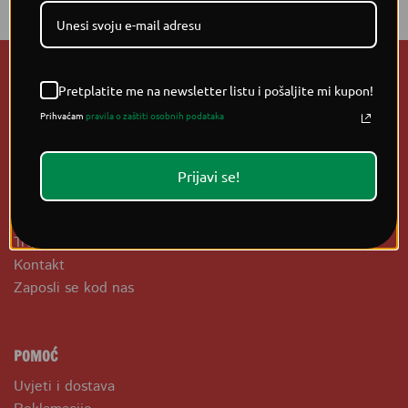
Pretplatite me na newsletter listu i pošaljite mi kupon!
Prihvaćam
pravila o zaštiti osobnih podataka
OPĆE INFORMACIJE
Prijavi se!
O nama
Kako do nas?
Trgovina
Kontakt
Zaposli se kod nas
POMOĆ
Uvjeti i dostava