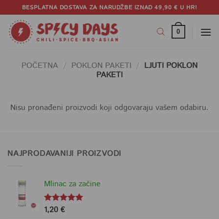
Skip
BESPLATNA DOSTAVA ZA NARUDŽBE IZNAD 49,90 € U HR!
to
content
0
POČETNA
/
POKLON PAKETI
/
LJUTI POKLON
PAKETI
Nisu pronađeni proizvodi koji odgovaraju vašem odabiru.
NAJPRODAVANIJI PROIZVODI
Mlinac za začine
1,20
€
Ocjenjeno
5.00
od 5