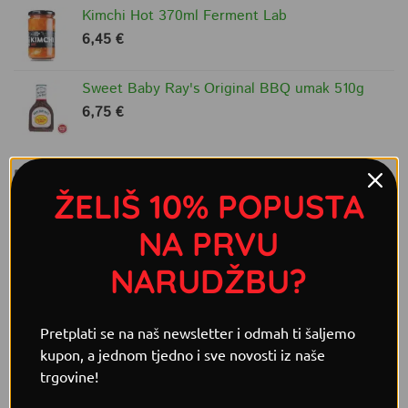
Kimchi Hot 370ml Ferment Lab
6,45
€
Sweet Baby Ray's Original BBQ umak 510g
6,75
€
PROVJERI ŠTO JOŠ RADIMO!
ŽELIŠ 10% POPUSTA
NA PRVU
NARUDŽBU?
Pretplati se na naš newsletter i odmah ti šaljemo
kupon, a jednom tjedno i sve novosti iz naše
trgovine!