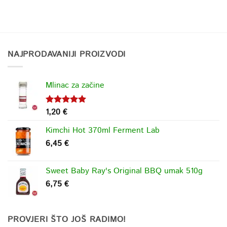
NAJPRODAVANIJI PROIZVODI
Mlinac za začine
1,20
€
Ocjenjeno
5.00
od 5
Kimchi Hot 370ml Ferment Lab
6,45
€
Sweet Baby Ray's Original BBQ umak 510g
6,75
€
PROVJERI ŠTO JOŠ RADIMO!