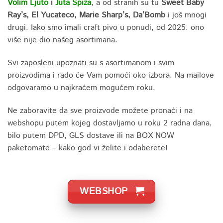
Volim Ljuto
i
Juta Spiza
, a od stranih su tu
Sweet Baby
Ray’s, El Yucateco, Marie Sharp’s, Da’Bomb
i još mnogi
drugi. Iako smo imali craft pivo u ponudi, od 2025. ono
više nije dio našeg asortimana.
Svi zaposleni upoznati su s asortimanom i svim
proizvodima i rado će Vam pomoći oko izbora. Na mailove
odgovaramo u najkraćem mogućem roku.
Ne zaboravite da sve proizvode možete pronaći i na
webshopu putem kojeg dostavljamo u roku 2 radna dana,
bilo putem DPD, GLS dostave ili na BOX NOW
paketomate – kako god vi želite i odaberete!
WEBSHOP