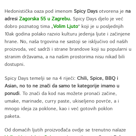
Hedonistička oaza pod imenom
Spicy Days
otvorena je
na
adresi
Zagorska 55 u Zagrebu
.
Spicy Days djelo je već
dobro poznatog tima „
Volim Ljuto
“ koji je u posljednjih
10ak godina polako razvio kulturu jedenja ljute i začinjene
hrane. No, naša trgovina ne sastoji se isključivo od naših
proizvoda, već sadrži i strane brandove koji su popularni u
stranim državama, a na našim prostorima nisu nikad bili
dostupni.
Spicy Days temelji se na 4 riječi:
Chili, Spice, BBQ i
Asian, no to ne znači da samo te kategorije imamo u
ponudi
. To znači da kod nas možete pronaći začine,
umake, marinade, curry paste, ukiseljeno povrće, a i
mnogo ideja za poklone, kao i već gotovih poklon
paketa.
Od domaćih ljutih proizvođača ovdje se trenutno nalaze