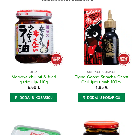
ULJA
SRIRACHA UMACI
Momoya chili oil & fried
Flying Goose Sriracha Ghost
garlic ulje 110g
Chili ljuti umak 100ml
6,60
€
4,85
€
DODAJ U KOŠARICU
DODAJ U KOŠARICU