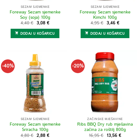
SEZAM SJEMENKE
SEZAM SJEMENKE
Foreway Sezam sjemenke
Foreway Sezam sjemenke
Soy (soja) 100g
Kimchi 100g
Izvorna
Trenutna
Izvorna
Trenutna
4,40
€
3,08
€
4,95
€
3,46
€
cijena
cijena
cijena
cijena
bila
je:
bila
je:
DODAJ U KOŠARICU
DODAJ U KOŠARICU
je:
3,08 €.
je:
3,46 €.
4,40 €.
4,95 €.
-40%
-20%
SEZAM SJEMENKE
ZAČINSKE MJEŠAVINE
Foreway Sezam sjemenke
Ribs BBQ Dry rub mješavina
Sriracha 100g
začina za roštilj 800g
Izvorna
Trenutna
Izvorna
Trenutna
4,80
€
2,88
€
16,95
€
13,56
€
cijena
cijena
cijena
cijena