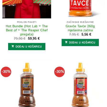
POKLON PAKETI
ZAČINSKE MJEŠAVINE
Hot Bundle (Hot Lab + The
Gravče Tavče 260g
Best of + The Reaper Chef
mješavina začina
pregača)
Izvorna
Trenutna
7,95
€
5,56
€
cijena
cijena
Izvorna
Trenutna
79,90
€
59,95
€
bila
je:
cijena
cijena
DODAJ U KOŠARICU
je:
5,56 €.
bila
je:
7,95 €.
DODAJ U KOŠARICU
je:
59,95 €.
79,90 €.
-30%
-30%