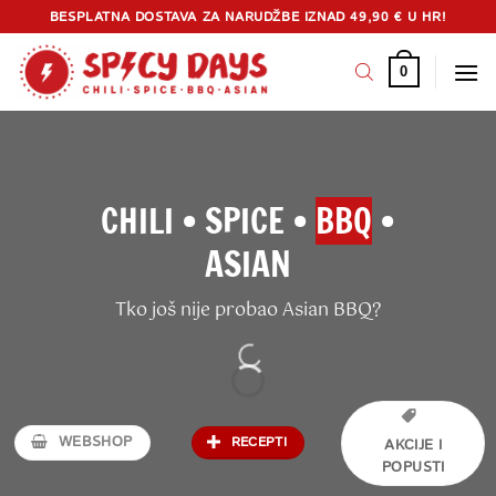
Skip
BESPLATNA DOSTAVA ZA NARUDŽBE IZNAD 49,90 € U HR!
to
content
0
CHILI • SPICE •
BBQ
•
ASIAN
Tko još nije probao Asian BBQ?
WEBSHOP
RECEPTI
AKCIJE I
POPUSTI