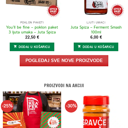
POKLON PAKETI
LJUTI UMACI
You’ll be fine – poklon paket
Juta Spiza – Ferment Smash
3 ljuta umaka – Juta Spiza
100ml
22,50
€
6,00
€
DODAJ U KOŠARICU
DODAJ U KOŠARICU
POGLEDAJ SVE NOVE PROIZVODE
PROIZVODI NA AKCIJI
-25%
-30%