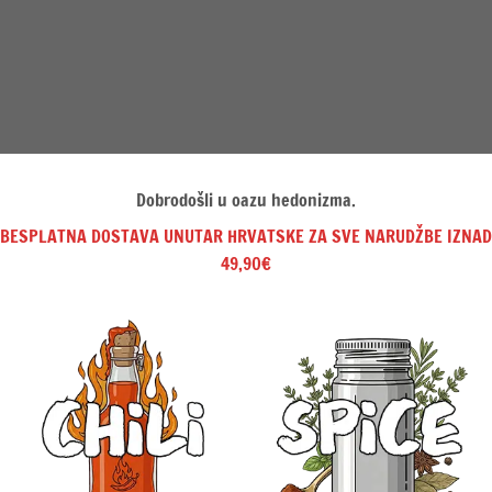
Dobrodošli u oazu hedonizma.
BESPLATNA DOSTAVA UNUTAR HRVATSKE ZA SVE NARUDŽBE IZNAD
49,90€