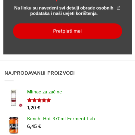
Na linku su navedeni svi detalji obrade osobnih
podataka i naši uvjeti korištenja.
Pretplati me!
NAJPRODAVANIJI PROIZVODI
Mlinac za začine
1,20
€
Ocjenjeno
5.00
od 5
Kimchi Hot 370ml Ferment Lab
6,45
€