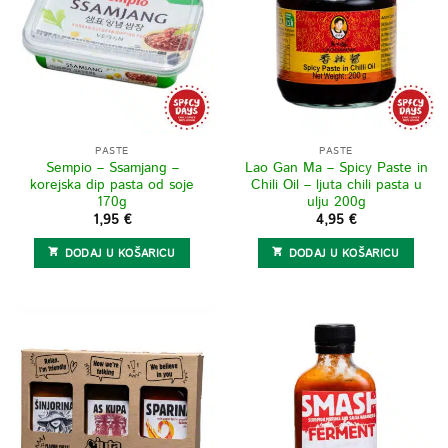
PASTE
PASTE
Sempio – Ssamjang –
Lao Gan Ma – Spicy Paste in
korejska dip pasta od soje
Chili Oil – ljuta chili pasta u
170g
ulju 200g
1,95
€
4,95
€
DODAJ U KOŠARICU
DODAJ U KOŠARICU