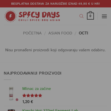
Skip
BESPLATNA DOSTAVA ZA NARUDŽBE IZNAD 49,90 € U HR!
to
content
0
POČETNA
/
ASIAN FOOD
/
OCTI
Nisu pronađeni proizvodi koji odgovaraju vašem odabiru.
NAJPRODAVANIJI PROIZVODI
Mlinac za začine
1,20
€
Ocjenjeno
5.00
od 5
Kimchi Hot 370ml Ferment Lab