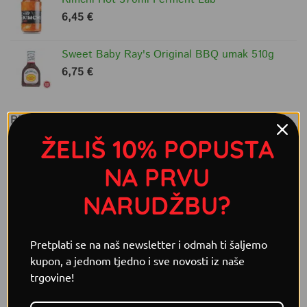
6,45
€
Sweet Baby Ray's Original BBQ umak 510g
6,75
€
PROVJERI ŠTO JOŠ RADIMO!
ŽELIŠ 10% POPUSTA
NA PRVU
NARUDŽBU?
Pretplati se na naš newsletter i odmah ti šaljemo
kupon, a jednom tjedno i sve novosti iz naše
trgovine!