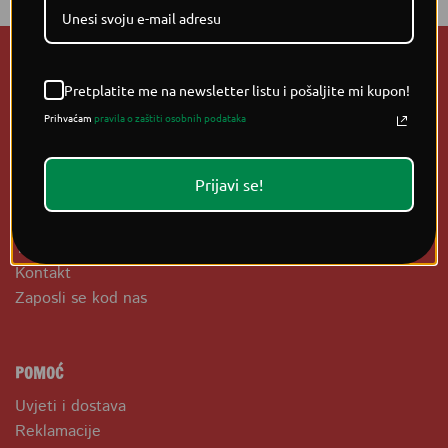
Pretplatite me na newsletter listu i pošaljite mi kupon!
Prihvaćam
pravila o zaštiti osobnih podataka
OPĆE INFORMACIJE
Prijavi se!
O nama
Kako do nas?
Trgovina
Kontakt
Zaposli se kod nas
POMOĆ
Uvjeti i dostava
Reklamacije