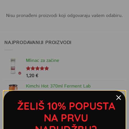
Nisu pronađeni proizvodi koji odgovaraju vašem odabiru.
NAJPRODAVANIJI PROIZVODI
Mlinac za začine
1,20
€
Ocjenjeno
5.00
od 5
Kimchi Hot 370ml Ferment Lab
6,45
€
ŽELIŠ 10% POPUSTA
Sweet Baby Ray's Original BBQ umak 510g
NA PRVU
6,75
€