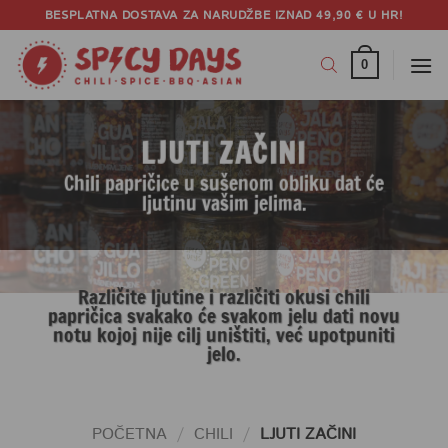
Skip
BESPLATNA DOSTAVA ZA NARUDŽBE IZNAD 49,90 € U HR!
to
content
0
LJUTI ZAČINI
Chili papričice u sušenom obliku dat će
ljutinu vašim jelima.
Različite ljutine i različiti okusi chili
papričica svakako će svakom jelu dati novu
notu kojoj nije cilj uništiti, već upotpuniti
jelo.
POČETNA
/
CHILI
/
LJUTI ZAČINI