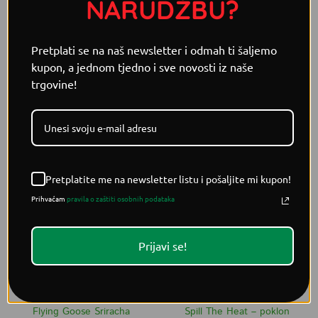
NARUDŽBU?
POKLON PAKETI
LJUTI POKLON PAKETI
The Barrel Reserve series –
The Best Of Volim Ljuto
Pretplati se na naš newsletter i odmah ti šaljemo
poklon paket s 4 ljuta
poklon paket
kupon, a jednom tjedno i sve novosti iz naše
umaka
26,45
€
trgovine!
31,95
€
DODAJ U KOŠARICU
DODAJ U KOŠARICU
Pretplatite me na newsletter listu i pošaljite mi kupon!
Prihvaćam
pravila o zaštiti osobnih podataka
Prijavi se!
SRIRACHA UMACI
POKLON PAKETI
Flying Goose Sriracha
Spill The Heat – poklon