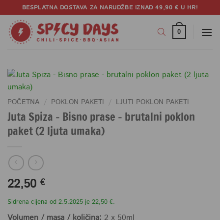
Skip
BESPLATNA DOSTAVA ZA NARUDŽBE IZNAD 49,90 € U HR!
to
content
0
POČETNA
/
POKLON PAKETI
/
LJUTI POKLON PAKETI
Juta Spiza – Bisno prase – brutalni poklon
paket (2 ljuta umaka)
22,50
€
Sidrena cijena od 2.5.2025 je 22,50 €.
Volumen / masa / količina:
2 x 50ml