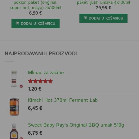
poklon paket (original,
paket ljutih umaka 4x100ml
super hot, mayo) 3x100ml
29,95
€
6,90
€
DODAJ U KOŠARICU
DODAJ U KOŠARICU
NAJPRODAVANIJI PROIZVODI
Mlinac za začine
1,20
€
Ocjenjeno
5.00
od 5
Kimchi Hot 370ml Ferment Lab
6,45
€
Sweet Baby Ray's Original BBQ umak 510g
6,75
€