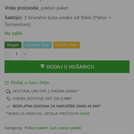
Vrsta proizvoda:
poklon paket
Sastojci:
2 brutalno ljuta umaka od 50ml (Patior +
Tormentum)
Na zalihi
Vegan
Lactose free
Gluten free
Juta Spiza - Bisno prase - brutalni poklon paket (2 ljuta umaka) količ
DODAJ U KOŠARICU
Dodaj u listu želja
DOSTAVA UNUTAR 2 RADNA DANA*
CIJENA DOSTAVE VEĆ OD 0,99€*
BESPLATNA DOSTAVA ZA NARUDŽBE IZNAD 49,90€*
*VRIJEDI ZA HRVATSKU, DETALJE PROČITAJTE
OVDJE
.
Kategorije:
Poklon paketi
,
Ljuti poklon paketi