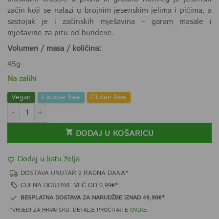
začin koji se nalazi u brojnim jesenskim jelima i pićima, a
sastojak je i začinskih mješavina – garam masale i
mješavine za pitu od bundeve.
Volumen / masa / količina:
45g
Na zalihi
Vegan
Lactose free
Gluten free
Muškatni oraščić mljeveni 45g količina
DODAJ U KOŠARICU
Dodaj u listu želja
DOSTAVA UNUTAR 2 RADNA DANA*
CIJENA DOSTAVE VEĆ OD 0,99€*
BESPLATNA DOSTAVA ZA NARUDŽBE IZNAD 49,90€*
*VRIJEDI ZA HRVATSKU, DETALJE PROČITAJTE
OVDJE
.