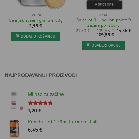
ZAČINI
SPICE
Spice of 9 – poklon paket 9
Češnjak sušeni granule 60g
začina po izboru
2,95
€
Raspon
Izvorna
21,80
€
–
109,55
€
15,86
€
Raspon
Trenutna
cijena:
cijena
–
109,55
€
DODAJ U KOŠARICU
cijena:
cijena
od
bila
od
je:
21,80 €
je:
ODABERI OPCIJE
15,86 €
15,86 €
do
21,80 €
do
–
109,55 €
–
109,55 €
109,55 €Ras
109,55 €Ra
cijena:
cijena:
od
od
15,86 €
21,80 €
do
do
NAJPRODAVANIJI PROIZVODI
109,55 €.
109,55 €.
Mlinac za začine
1,20
€
Ocjenjeno
5.00
od 5
Kimchi Hot 370ml Ferment Lab
6,45
€