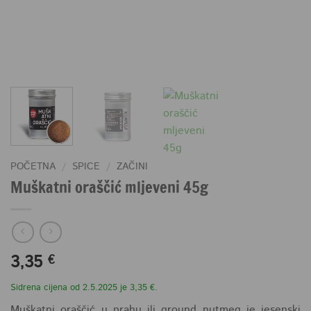
POČETNA
/
SPICE
/
ZAČINI
Muškatni oraščić mljeveni 45g
3,35
€
Sidrena cijena od 2.5.2025 je 3,35 €.
Muškatni oraščić u prahu ili ground nutmeg je jesenski