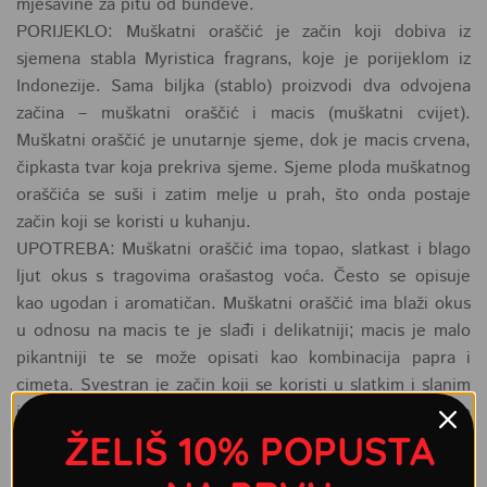
mješavine za pitu od bundeve.
PORIJEKLO: Muškatni oraščić je začin koji dobiva iz
sjemena stabla Myristica fragrans, koje je porijeklom iz
Indonezije. Sama biljka (stablo) proizvodi dva odvojena
začina – muškatni oraščić i macis (muškatni cvijet).
Muškatni oraščić je unutarnje sjeme, dok je macis crvena,
čipkasta tvar koja prekriva sjeme. Sjeme ploda muškatnog
oraščića se suši i zatim melje u prah, što onda postaje
začin koji se koristi u kuhanju.
UPOTREBA: Muškatni oraščić ima topao, slatkast i blago
ljut okus s tragovima orašastog voća. Često se opisuje
kao ugodan i aromatičan. Muškatni oraščić ima blaži okus
u odnosu na macis te je slađi i delikatniji; macis je malo
pikantniji te se može opisati kao kombinacija papra i
cimeta. Svestran je začin koji se koristi u slatkim i slanim
jelima. Obično se nalazi u pekarskim proizvodima kao što
ŽELIŠ 10% POPUSTA
su kolači, keksi i pite. Također se koristi u kremama,
pudinzima i likeru od jaja (engl. eggnog). U slanim jelima