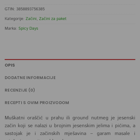
GTIN: 3858893756385
Kategorije:
Začini
,
Začini za paket
Marka:
Spicy Days
OPIS
DODATNE INFORMACIJE
RECENZIJE (0)
RECEPTI S OVIM PROIZVODOM
Muškatni oraščić u prahu ili ground nutmeg je jesenski
začin koji se nalazi u brojnim jesenskim jelima i pićima, a
sastojak je i začinskih mješavina – garam masale i