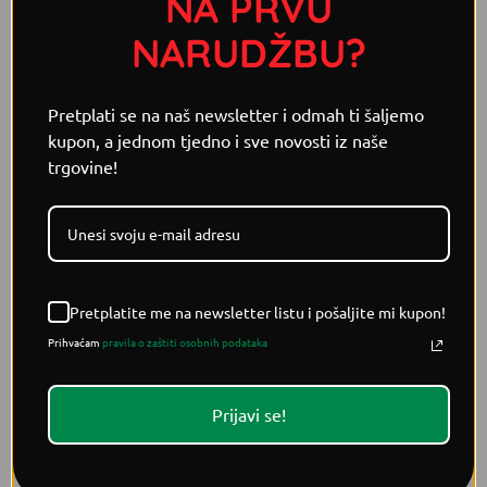
NA PRVU
muškatni se oraščić koristi u umacima, juhama, varivima i
jelima od mesa. Ne zaboravite koristiti muškatni oraščić u
NARUDŽBU?
umjerenim količinama jer njegov okus može biti prilično
jak i dominantan.
Pretplati se na naš newsletter i odmah ti šaljemo
Volumen / masa / količina:
kupon, a jednom tjedno i sve novosti iz naše
trgovine!
45g
Sastojci:
muškatni oraščić
Pretplatite me na newsletter listu i pošaljite mi kupon!
Prihvaćam
pravila o zaštiti osobnih podataka
POVEZANI PROIZVODI
Prijavi se!