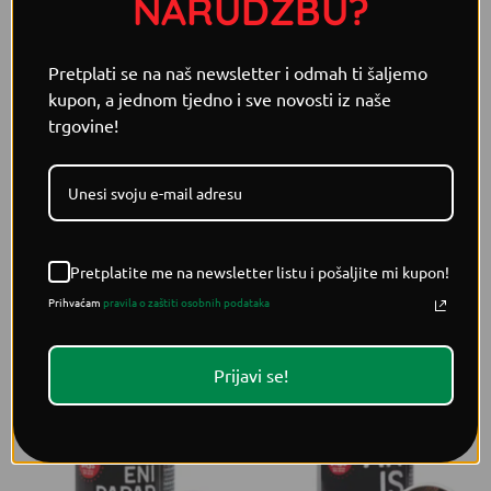
NARUDŽBU?
ribe, variva, prženog povrća, a može se pronaći u
mješavinama različitih začina.
Pretplati se na naš newsletter i odmah ti šaljemo
Volumen / masa / količina:
kupon, a jednom tjedno i sve novosti iz naše
trgovine!
18g
Sastojci:
Sečuanski papar
Pretplatite me na newsletter listu i pošaljite mi kupon!
Prihvaćam
pravila o zaštiti osobnih podataka
POVEZANI PROIZVODI
Prijavi se!