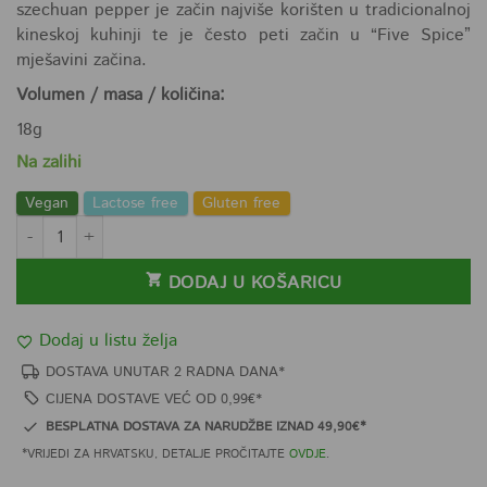
szechuan pepper je začin najviše korišten u tradicionalnoj
kineskoj kuhinji te je često peti začin u “Five Spice”
mješavini začina.
Volumen / masa / količina:
18g
Na zalihi
Vegan
Lactose free
Gluten free
Szechuan papar zrno 18g količina
DODAJ U KOŠARICU
Dodaj u listu želja
DOSTAVA UNUTAR 2 RADNA DANA*
CIJENA DOSTAVE VEĆ OD 0,99€*
BESPLATNA DOSTAVA ZA NARUDŽBE IZNAD 49,90€*
*VRIJEDI ZA HRVATSKU, DETALJE PROČITAJTE
OVDJE
.