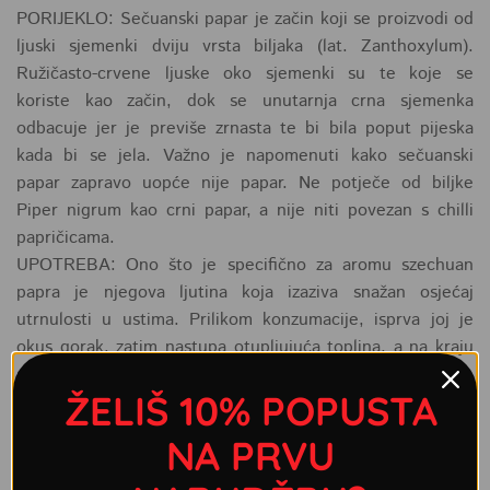
PORIJEKLO: Sečuanski papar je začin koji se proizvodi od
ljuski sjemenki dviju vrsta biljaka (lat. Zanthoxylum).
Ružičasto-crvene ljuske oko sjemenki su te koje se
koriste kao začin, dok se unutarnja crna sjemenka
odbacuje jer je previše zrnasta te bi bila poput pijeska
kada bi se jela. Važno je napomenuti kako sečuanski
papar zapravo uopće nije papar. Ne potječe od biljke
Piper nigrum kao crni papar, a nije niti povezan s chilli
papričicama.
UPOTREBA: Ono što je specifično za aromu szechuan
papra je njegova ljutina koja izaziva snažan osjećaj
utrnulosti u ustima. Prilikom konzumacije, isprva joj je
okus gorak, zatim nastupa otupljujuća toplina, a na kraju
se oslobađaju citrusne note. Sjemenke se najčešće prije
ŽELIŠ 10% POPUSTA
korištenja kratko poprže na tavi kako bi pustile
aromatična ulja. Zrna ovog papra mogu se koristiti cijela
NA PRVU
ili samljevena u prah.
Može se koristiti za začinjavanje raznih jela od peradi,