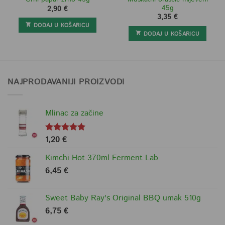
45g
2,90
€
3,35
€
DODAJ U KOŠARICU
DODAJ U KOŠARICU
NAJPRODAVANIJI PROIZVODI
Mlinac za začine
1,20
€
Ocjenjeno
5.00
od 5
Kimchi Hot 370ml Ferment Lab
6,45
€
Sweet Baby Ray's Original BBQ umak 510g
6,75
€