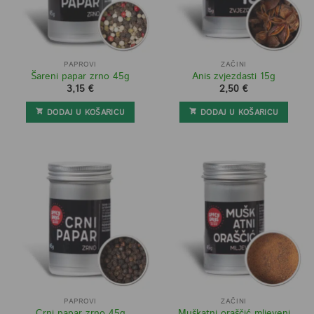
PAPROVI
ZAČINI
Šareni papar zrno 45g
Anis zvjezdasti 15g
3,15
€
2,50
€
DODAJ U KOŠARICU
DODAJ U KOŠARICU
PAPROVI
ZAČINI
Muškatni oraščić mljeveni
Crni papar zrno 45g