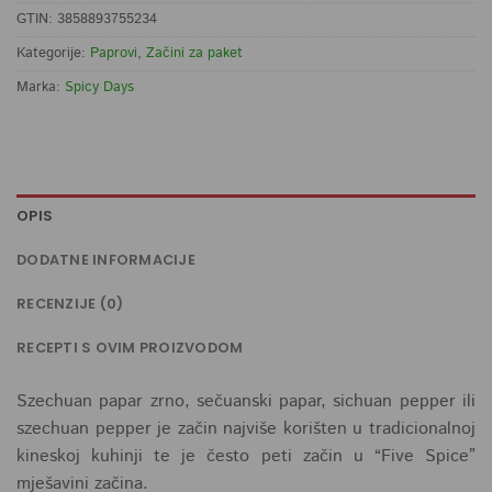
GTIN: 3858893755234
Kategorije:
Paprovi
,
Začini za paket
Marka:
Spicy Days
OPIS
DODATNE INFORMACIJE
RECENZIJE (0)
RECEPTI S OVIM PROIZVODOM
Szechuan papar zrno, sečuanski papar, sichuan pepper ili
szechuan pepper je začin najviše korišten u tradicionalnoj
kineskoj kuhinji te je često peti začin u “Five Spice”
mješavini začina.