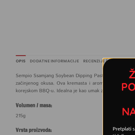
OPIS
DODATNE INFORMACIJE
RECENZIJE (0)
RECEPTI
Ž
Sempio Ssamjang Soybean Dipping Paste je tradicionalna
začinjenog okusa. Ova kremasta i aromatična pasta o
PO
korejskom BBQ-u. Idealna je kao umak za umakanje mesa,
Volumen / masa:
N
215g
Pretplati 
Vrsta proizvoda: