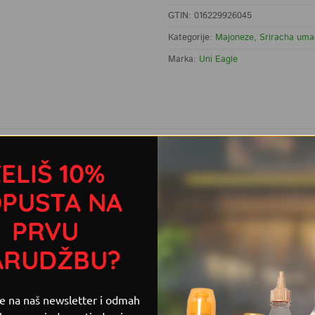
GTIN: 016229926045
Kategorije:
Majoneze
,
Sriracha uma
Marka:
Uni Eagle
 S OVIM PROIZVODOM
ELIŠ 10%
 korejska pasta od fermentiranih sojinih zrna i crvene paprik
bogaćena je sezamovim uljem, češnjakom i đumbirom, što joj
PUSTA NA
 povrća i riže, ali i kao dodatak umacima, marinadama i jelima
PRVU
ARUDŽBU?
se na naš newsletter i odmah