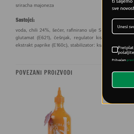
ti šaljemo
sriracha majoneza
sve novost
Sastojci:
voda, chili 24%, šećer, rafinirano ulje SOJINIH zrna (S
glutamat (E621), češnjak, regulator kiselosti: limuns
ekstrakt paprike (E160c), stabilizator: ksantan guma (E4
Pretplat
pošaljit
Prihvaćam
pravi
POVEZANI PROIZVODI