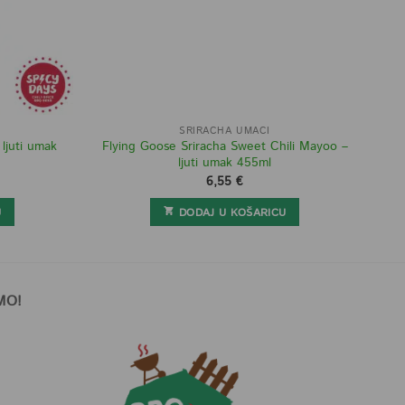
SRIRACHA UMACI
ljuti umak
Flying Goose Sriracha Sweet Chili Mayoo –
ljuti umak 455ml
6,55
€
U
DODAJ U KOŠARICU
MO!