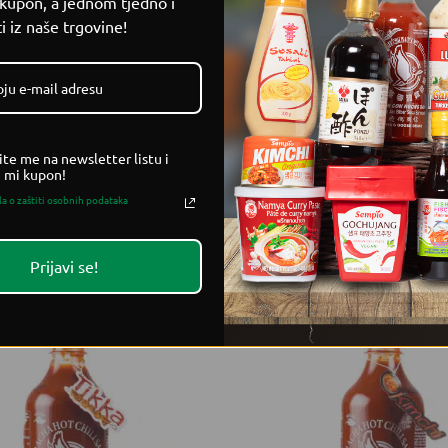
 kupon, a jednom tjedno i
i iz naše trgovine!
OJA), stabilizator: modificirani tapioka škrob (E1450), destil
ka kiselina E330, antioksidans: tocopherol (E306), konzervans
15).
ite me na newsletter listu i
e mi kupon!
la o zaštiti osobnih podataka
Prijavi se!