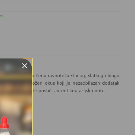
ci
e, koja nudi savršenu ravnotežu slanog, slatkog i blago
 daje pun i složen okus koji je nezaobilazan dodatak
 u kojima želite postići autentičnu azijsku notu.