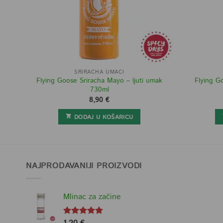
SRIRACHA UMACI
Flying Goose Sriracha Mayo – ljuti umak
Flying Go
730ml
8,90
€
DODAJ U KOŠARICU
NAJPRODAVANIJI PROIZVODI
Mlinac za začine
Ocjenjeno