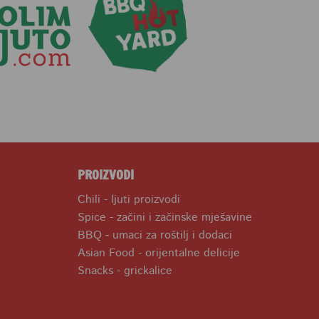
PROIZVODI
Chili - ljuti proizvodi
Spice - začini i začinske mješavine
BBQ - umaci za roštilj i dodaci
Asian Food - orijentalne delicije
Snacks - grickalice