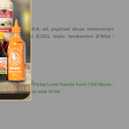
irani ocat, GORUŠICA, sol, pojačivač okusa: mononatrijev
: kalijev sorbat (E202), bojilo: betakaroten (E160a) i