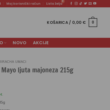
t
Moj korisnički račun
Lista želja
KOŠARICA /
0,00
€
0
LO
NOVO
AKCIJE
RIRACHA UMACI
a Mayo ljuta majoneza 215g
 €.
15g