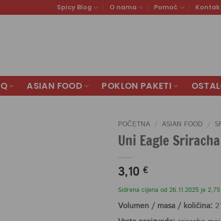
Spicy Blog
O nama
Pomoć
Kontak
BQ
ASIAN FOOD
POKLON PAKETI
OSTA
POČETNA
/
ASIAN FOOD
/
S
Uni Eagle Srirach
3,10
€
Sidrena cijena od 26.11.2025 je 2,75
Volumen / masa / količina:
2