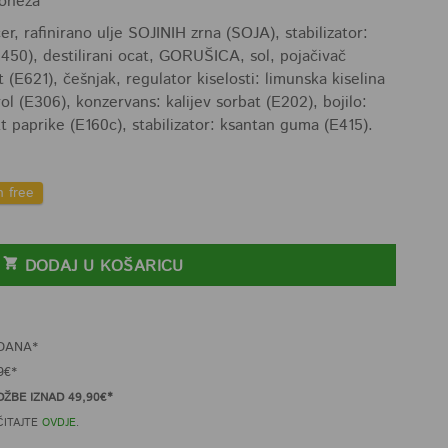
joneza
r, rafinirano ulje SOJINIH zrna (SOJA), stabilizator:
1450), destilirani ocat, GORUŠICA, sol, pojačivač
(E621), češnjak, regulator kiselosti: limunska kiselina
l (E306), konzervans: kalijev sorbat (E202), bojilo:
t paprike (E160c), stabilizator: ksantan guma (E415).
n free
joneza 215g količina
DODAJ U KOŠARICU
DANA*
9€*
ŽBE IZNAD 49,90€*
ČITAJTE
OVDJE
.