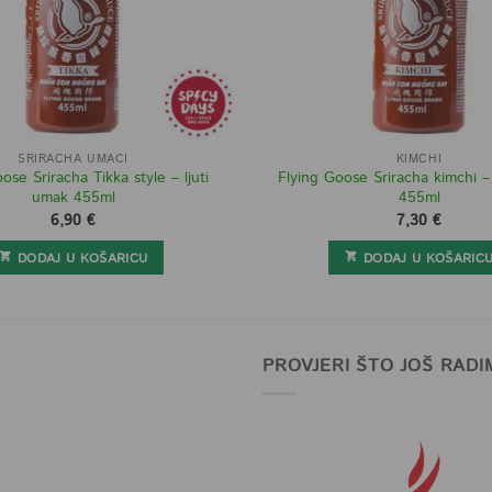
SRIRACHA UMACI
KIMCHI
ose Sriracha Tikka style – ljuti
Flying Goose Sriracha kimchi – 
umak 455ml
455ml
6,90
€
7,30
€
DODAJ U KOŠARICU
DODAJ U KOŠARIC
PROVJERI ŠTO JOŠ RADI