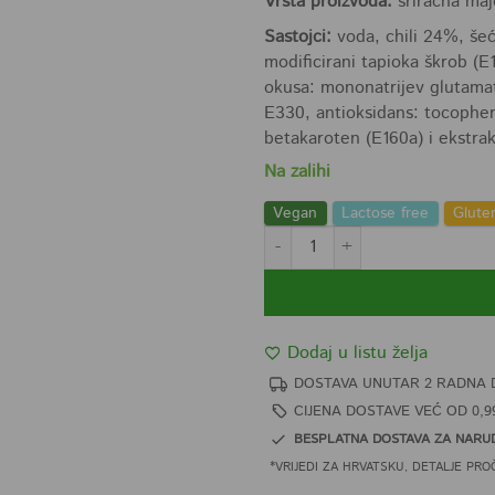
Vrsta proizvoda:
sriracha ma
Sastojci:
voda, chili 24%, šeće
modificirani tapioka škrob (E
okusa: mononatrijev glutamat 
E330, antioksidans: tocophero
betakaroten (E160a) i ekstrak
Na zalihi
Vegan
Lactose free
Glute
Uni Eagle Sriracha Mayo ljuta ma
Dodaj u listu želja
DOSTAVA UNUTAR 2 RADNA 
CIJENA DOSTAVE VEĆ OD 0,9
BESPLATNA DOSTAVA ZA NARUD
*VRIJEDI ZA HRVATSKU, DETALJE PRO