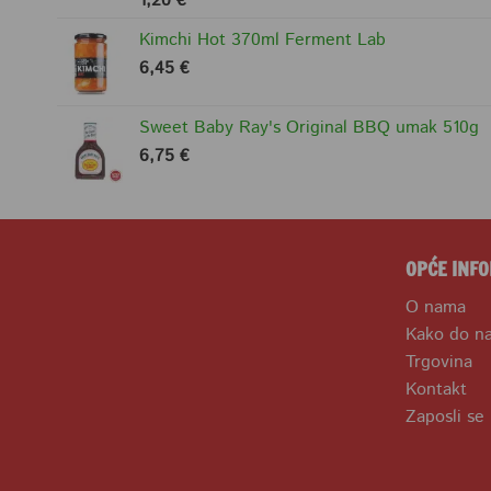
1,20
€
5.00
od 5
Kimchi Hot 370ml Ferment Lab
6,45
€
Sweet Baby Ray's Original BBQ umak 510g
6,75
€
OPĆE INFO
O nama
Kako do n
Trgovina
Kontakt
Zaposli se