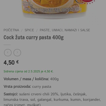
POČETNA
/
SPICE
/
PASTE, UMACI, NAMAZI I SALSE
Cock žuta curry pasta 400g
4,50
€
Sidrena cijena od 2.5.2025 je 4,50 €.
Volumen / masa / količina:
400g
Vrsta proizvoda:
curry pasta
Sastojci:
sušeni crveni chili 20%, ljutika, češnjak,
limunska trava, sol, galangal, kurkuma, kumin, korijander,
začini (cimet, muškat)