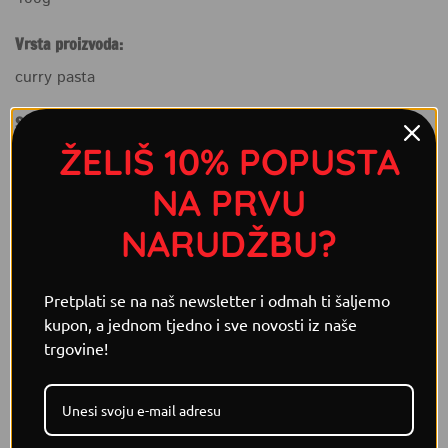
Vrsta proizvoda:
curry pasta
Sastojci:
ŽELIŠ 10% POPUSTA
sušeni crveni chili 20%, ljutika, češnjak, limunska trava,
sol, galangal, kurkuma, kumin, korijander, začini (cimet,
NA PRVU
muškat)
NARUDŽBU?
POVEZANI PROIZVODI
Pretplati se na naš newsletter i odmah ti šaljemo
kupon, a jednom tjedno i sve novosti iz naše
trgovine!