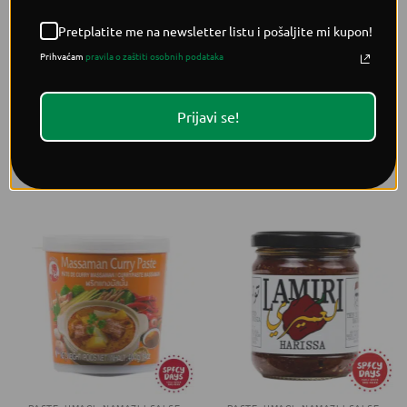
Pretplatite me na newsletter listu i pošaljite mi kupon!
Prihvaćam
pravila o zaštiti osobnih podataka
LJUTI UMACI
LJUTI UMACI
Vrabasco Atomic Sweet
Vrabasco Chotney 212ml
Prijavi se!
Chili slatko ljuti umak 295ml
4,95
€
3,95
€
DODAJ U KOŠARICU
DODAJ U KOŠARICU