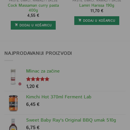
PASTE, UMACI, NAMAZI I SALSE
PASTE, UMACI, NAMAZI I SALSE
Cock Massaman curry pasta
Lamiri Harissa 190g
400g
11,70
€
4,55
€
DODAJ U KOŠARICU
DODAJ U KOŠARICU
NAJPRODAVANIJI PROIZVODI
Mlinac za začine
1,20
€
Ocjenjeno
5.00
od 5
Kimchi Hot 370ml Ferment Lab
6,45
€
Sweet Baby Ray's Original BBQ umak 510g
6,75
€