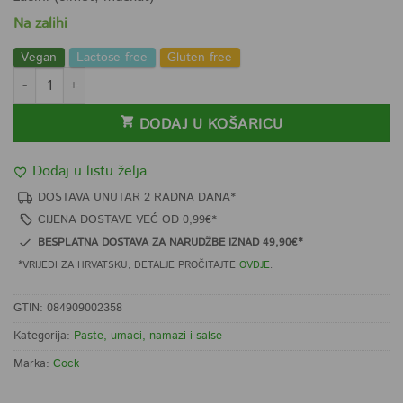
Na zalihi
Vegan
Lactose free
Gluten free
Cock žuta curry pasta 400g količina
DODAJ U KOŠARICU
Dodaj u listu želja
DOSTAVA UNUTAR 2 RADNA DANA*
CIJENA DOSTAVE VEĆ OD 0,99€*
BESPLATNA DOSTAVA ZA NARUDŽBE IZNAD 49,90€*
*VRIJEDI ZA HRVATSKU, DETALJE PROČITAJTE
OVDJE
.
GTIN: 084909002358
Kategorija:
Paste, umaci, namazi i salse
Marka:
Cock