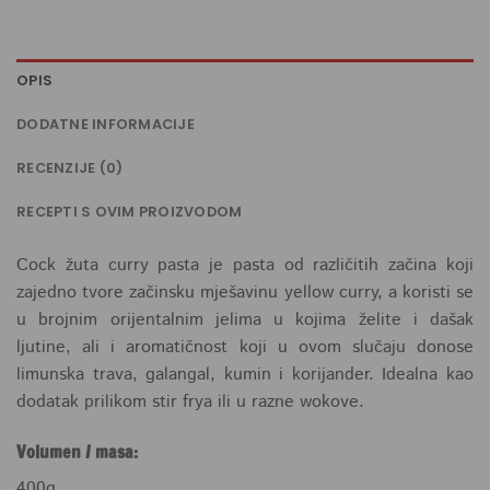
OPIS
DODATNE INFORMACIJE
RECENZIJE (0)
RECEPTI S OVIM PROIZVODOM
Cock žuta curry pasta je pasta od različitih začina koji
zajedno tvore začinsku mješavinu yellow curry, a koristi se
u brojnim orijentalnim jelima u kojima želite i dašak
ljutine, ali i aromatičnost koji u ovom slučaju donose
limunska trava, galangal, kumin i korijander. Idealna kao
dodatak prilikom stir frya ili u razne wokove.
Volumen / masa:
400g