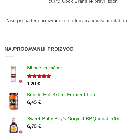
curry, Cock Brand je pravi izbor.
Nisu pronađeni proizvodi koji odgovaraju vašem odabiru.
NAJPRODAVANIJI PROIZVODI
Mlinac za začine
1,20
€
Ocjenjeno
5.00
od 5
Kimchi Hot 370ml Ferment Lab
6,45
€
Sweet Baby Ray's Original BBQ umak 510g
6,75
€