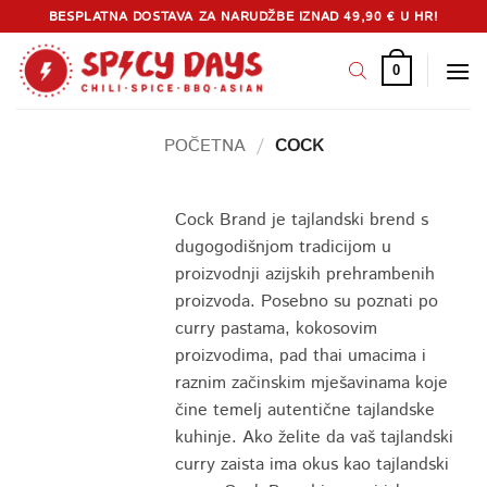
Skip
BESPLATNA DOSTAVA ZA NARUDŽBE IZNAD 49,90 € U HR!
to
content
0
POČETNA
/
COCK
Cock Brand je tajlandski brend s
dugogodišnjom tradicijom u
proizvodnji azijskih prehrambenih
proizvoda. Posebno su poznati po
curry pastama, kokosovim
proizvodima, pad thai umacima i
raznim začinskim mješavinama koje
čine temelj autentične tajlandske
kuhinje. Ako želite da vaš tajlandski
curry zaista ima okus kao tajlandski