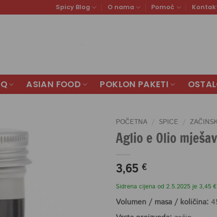
Spicy Blog
O nama
Pomoć
Kontak
BQ
ASIAN FOOD
POKLON PAKETI
OSTA
POČETNA
/
SPICE
/
ZAČINS
Aglio e Olio mješa
3,65
€
Sidrena cijena od 2.5.2025 je 3,45 €
Volumen / masa / količina:
4