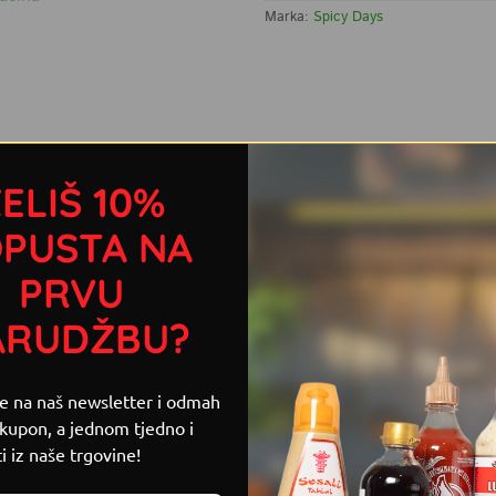
Marka:
Spicy Days
 S OVIM PROIZVODOM
ELIŠ 10%
iko želite pripremiti ovo tradicionalno talijansko jelo! Malo tk
PUSTA NA
savršena.
PRVU
ARUDŽBU?
se na naš newsletter i odmah
 kupon, a jednom tjedno i
i iz naše trgovine!