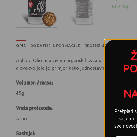
OPIS
DODATNE INFORMACIJE
RECENZIJE (0)
RECEPTI
Ž
Aglio e Olio mješavina organskih začina je idealna ukol
PO
a ovakvo jelo je primjer kako jednostavnost može biti 
Volumen / masa:
N
45g
Vrsta proizvoda:
Pretplati 
ti šaljemo
začin
sve novost
Sastojci: