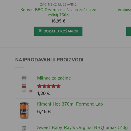
ZAČINSKE MJEŠAVINE
Korean BBQ Dry rub mješavina začina za
Vrabas
roštilj 750g
16,95
€
DODAJ U KOŠARICU
NAJPRODAVANIJI PROIZVODI
Mlinac za začine
1,20
€
Ocjenjeno
5.00
od 5
Kimchi Hot 370ml Ferment Lab
6,45
€
Sweet Baby Ray's Original BBQ umak 510g