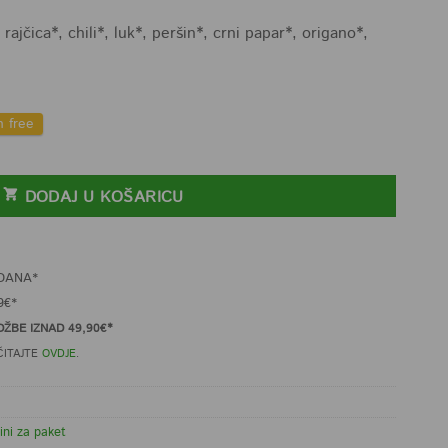
 rajčica*, chili*, luk*, peršin*, crni papar*, origano*,
n free
 45g količina
DODAJ U KOŠARICU
DANA*
9€*
ŽBE IZNAD 49,90€*
ČITAJTE
OVDJE
.
ini za paket