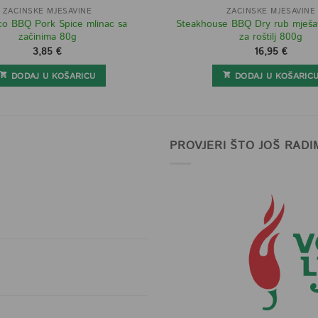
ZAČINSKE MJEŠAVINE
ZAČINSKE MJEŠAVINE
co BBQ Pork Spice mlinac sa
Steakhouse BBQ Dry rub mješav
začinima 80g
za roštilj 800g
3,85
€
16,95
€
DODAJ U KOŠARICU
DODAJ U KOŠARIC
PROVJERI ŠTO JOŠ RADI