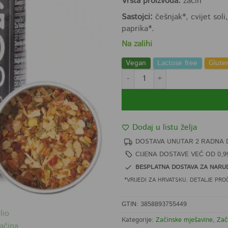
Vrsta proizvoda:
začin
Sastojci:
češnjak*, cvijet soli,
paprika*.
Na zalihi
Vegan
Lactose free
Glute
Aglio e Olio mješavina začina BIO
Dodaj u listu želja
DOSTAVA UNUTAR 2 RADNA 
CIJENA DOSTAVE VEĆ OD 0,9
BESPLATNA DOSTAVA ZA NARUD
*VRIJEDI ZA HRVATSKU, DETALJE PRO
GTIN: 3858893755449
Kategorije:
Začinske mješavine
,
Zač