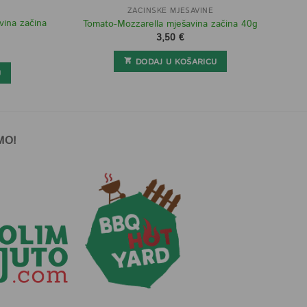
ZAČINSKE MJEŠAVINE
ina začina
Tomato-Mozzarella mješavina začina 40g
3,50
€
DODAJ U KOŠARICU
U
MO!