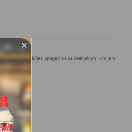
o od nas može odoljeti špagetima sa češnjakom i chiijem,