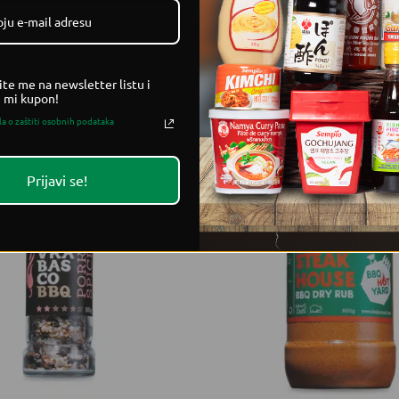
 papar*, origano*, paprika*.
ite me na newsletter listu i
e mi kupon!
la o zaštiti osobnih podataka
Prijavi se!