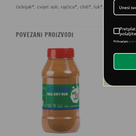
češnjak*, cvijet soli, rajčica*, chili*, luk*, peršin*, crni
Pretplat
POVEZANI PROIZVODI
pošaljit
Prihvaćam
pravi