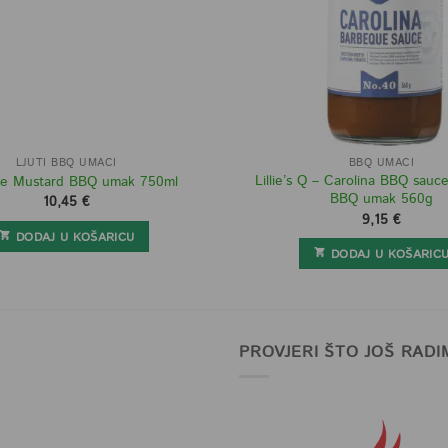
LJUTI BBQ UMACI
BBQ UMACI
Lillie’s Q – Carolina BBQ sauc
le Mustard BBQ umak 750ml
BBQ umak 560g
10,45
€
9,15
€
DODAJ U KOŠARICU
DODAJ U KOŠARIC
PROVJERI ŠTO JOŠ RADI