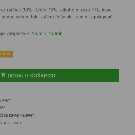
t rajčice 30%, šećer 15%, alkoholni ocat 7%, kava,
i papar, sušeni luk, sušeni češnjak, kumin, zgušnjivač:
je varijante –
250ml
i
750ml
!
n free
ličina
DODAJ U KOŠARICU
DANA*
9€*
ŽBE IZNAD 49,90€*
ČITAJTE
OVDJE
.