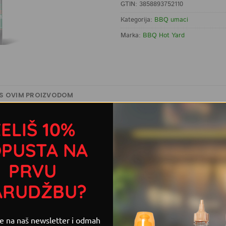
GTIN: 3858893752110
Kategorija:
BBQ umaci
Marka:
BBQ Hot Yard
 S OVIM PROIZVODOM
 brendom jer je nešto potpuno suprotno onom što inače radi
ELIŠ 10%
kavu. On je blago pikantan, a bit će idealan onima koji žele
PUSTA NA
e zadržavati samo na tome! Ovaj BBQ umak punimo u dvije var
PRVU
ARUDŽBU?
se na naš newsletter i odmah