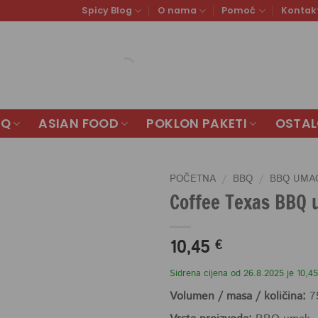
Spicy Blog
O nama
Pomoć
Kontak
BQ
ASIAN FOOD
POKLON PAKETI
OSTA
POČETNA
/
BBQ
/
BBQ UMA
Coffee Texas BBQ
10,45
€
Sidrena cijena od 26.8.2025 je 10,45
Volumen / masa / količina:
7