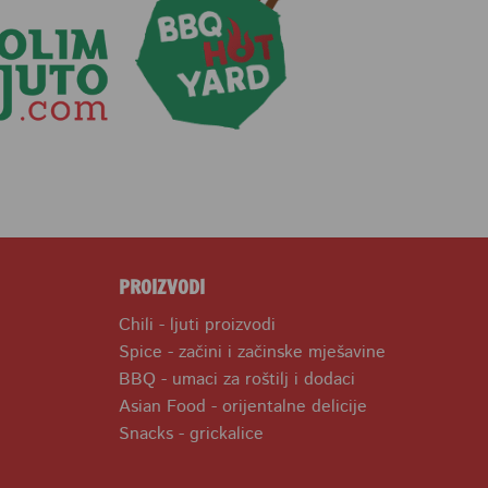
PROIZVODI
Chili - ljuti proizvodi
Spice - začini i začinske mješavine
BBQ - umaci za roštilj i dodaci
Asian Food - orijentalne delicije
Snacks - grickalice