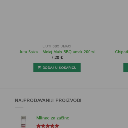
LJUTI BBQ UMACI
Juta Spiza – Molaj Malo BBQ umak 200ml
Chipot
7,20
€
DODAJ U KOŠARICU
NAJPRODAVANIJI PROIZVODI
Mlinac za začine