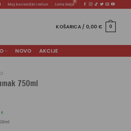
t
Moj korisnički račun
Lista želja
KOŠARICA /
0,00
€
0
LO
NOVO
AKCIJE
CI
 umak 750ml
 €.
50ml