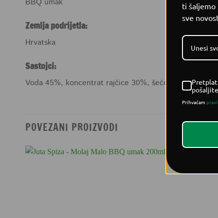
BBQ umak
ti šaljemo
sve novost
Zemlja podrijetla:
Hrvatska
Sastojci:
Pretplat
Voda 45%, koncentrat rajčice 30%, šećer 15%, alkoholni
pošaljit
Prihvaćam
pravi
POVEZANI PROIZVODI