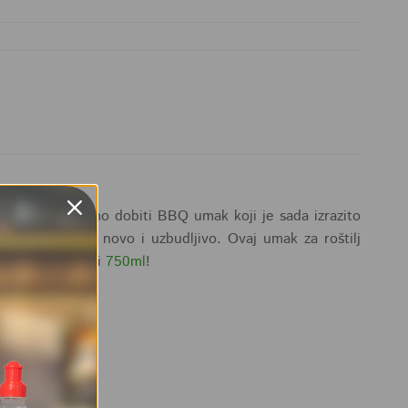
mo. Htjeli smo dobiti BBQ umak koji je sada izrazito
 probati nešto novo i uzbudljivo. Ovaj umak za roštilj
ijante –
250ml
i
750ml
!