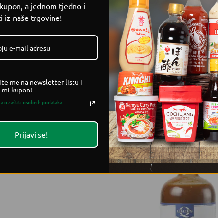
 kupon, a jednom tjedno i
i iz naše trgovine!
ite me na newsletter listu i
 ocat 7%, kava, sol, Hot Portugal chili, šareni papar, sušeni l
e mi kupon!
la o zaštiti osobnih podataka
Prijavi se!