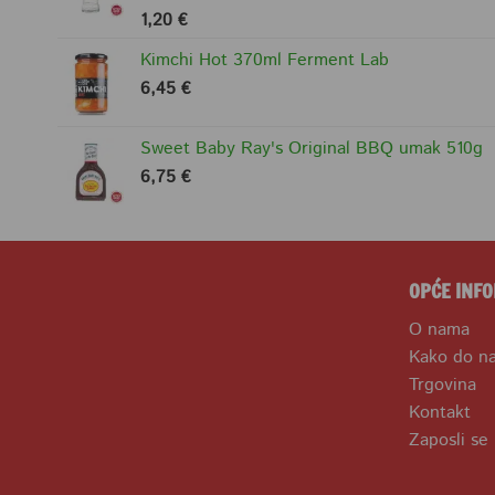
1,20
€
Ocjenjeno
5.00
od 5
Kimchi Hot 370ml Ferment Lab
6,45
€
Sweet Baby Ray's Original BBQ umak 510g
6,75
€
OPĆE INFO
O nama
Kako do n
Trgovina
Kontakt
Zaposli se