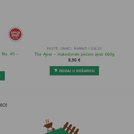
PASTE, UMACI, NAMAZI I SALSE
e No. 40 –
The Ajvar – makedonski pečeni ajvar 660g
8,95
€
DODAJ U KOŠARICU
U
MO!