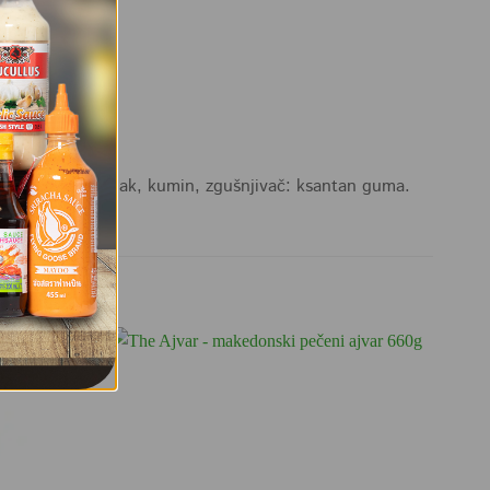
uk, sušeni češnjak, kumin, zgušnjivač: ksantan guma.