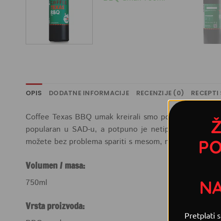
OPIS
DODATNE INFORMACIJE
RECENZIJE (0)
RECEPTI
Coffee Texas BBQ umak kreirali smo pod BBQ Hot Yard
Ž
popularan u SAD-u, a potpuno je netipičan jer sadrži 
PO
možete bez problema spariti s mesom, no ne morate s
Volumen / masa:
N
750ml
Vrsta proizvoda:
Pretplati 