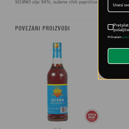
SOJINO ulje 94%, sušene chili papričice 5%, crveni lu
Pretplat
POVEZANI PROIZVODI
pošaljit
Prihvaćam
pravi