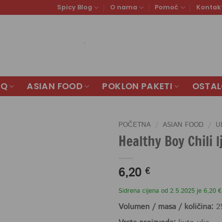
Spicy Blog
O nama
Pomoć
Kontak
BQ
ASIAN FOOD
POKLON PAKETI
OSTA
POČETNA
/
ASIAN FOOD
/
U
Healthy Boy Chili 
6,20
€
Sidrena cijena od 2.5.2025 je 6,20 €
Volumen / masa / količina:
2