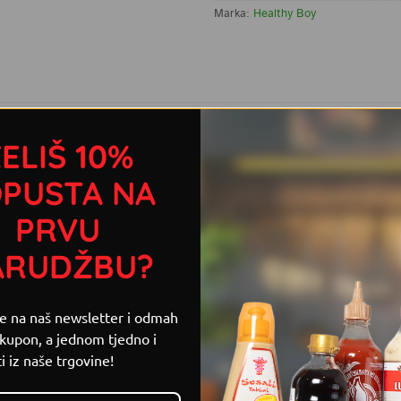
Marka:
Healthy Boy
 S OVIM PROIZVODOM
ELIŠ 10%
im wokovima i azijskim jelima, a ovo ljuto ulje će dati potpuno 
PUSTA NA
. 🙂
PRVU
ARUDŽBU?
se na naš newsletter i odmah
 kupon, a jednom tjedno i
i iz naše trgovine!