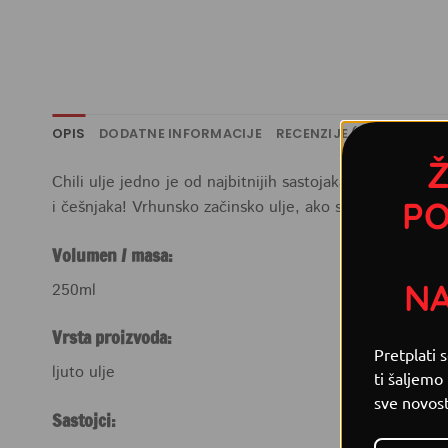
OPIS
DODATNE INFORMACIJE
RECENZIJE (0)
RECEPTI
Ž
Chili ulje jedno je od najbitnijih sastojaka u kvalitetn
PO
i češnjaka! Vrhunsko začinsko ulje, ako smijemo dodati
Volumen / masa:
N
250ml
Vrsta proizvoda:
Pretplati 
ljuto ulje
ti šaljemo
sve novost
Sastojci: