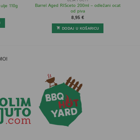
ULJA I OCTI
Barrel Aged RISceto 200ml – odležani ocat
 ulje 110g
od piva
8,95
€
U
DODAJ U KOŠARICU
MO!