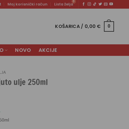
t
Moj korisnički račun
Lista želja
KOŠARICA /
0,00
€
0
LO
NOVO
AKCIJE
LJA
ljuto ulje 250ml
.
50ml