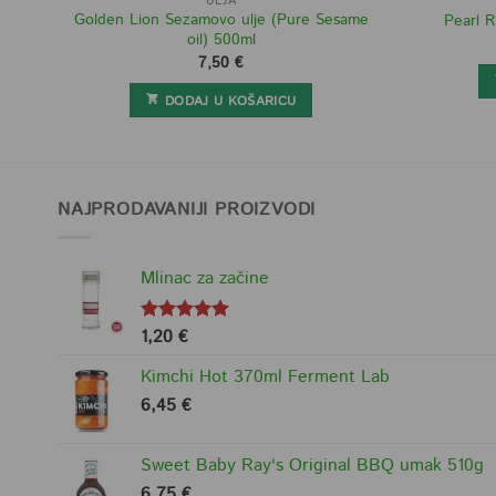
ULJA
Golden Lion Sezamovo ulje (Pure Sesame
Pearl R
oil) 500ml
7,50
€
DODAJ U KOŠARICU
NAJPRODAVANIJI PROIZVODI
Mlinac za začine
1,20
€
Ocjenjeno
5.00
od 5
Kimchi Hot 370ml Ferment Lab
6,45
€
Sweet Baby Ray's Original BBQ umak 510g
6,75
€