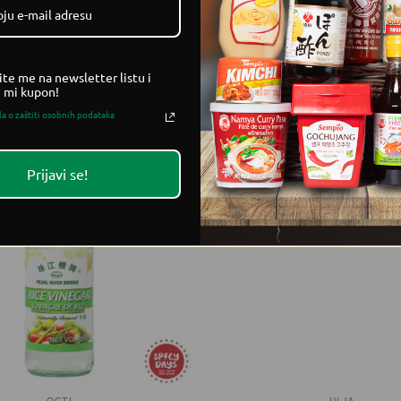
k 0,6%, češnjak 0,4%.
ite me na newsletter listu i
e mi kupon!
la o zaštiti osobnih podataka
Prijavi se!