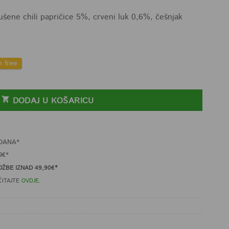
šene chili papričice 5%, crveni luk 0,6%, češnjak
n free
 količina
DODAJ U KOŠARICU
DANA*
9€*
ŽBE IZNAD 49,90€*
ČITAJTE
OVDJE
.