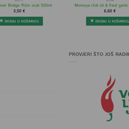
OCTI
ULJA
iver Bridge Rižin ocat 500ml
Momoya chili oil & fried garlic
3,50
€
6,60
€
DODAJ U KOŠARICU
DODAJ U KOŠARIC
PROVJERI ŠTO JOŠ RADI