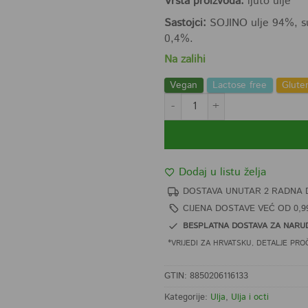
Vrsta proizvoda:
ljuto ulje
Sastojci:
SOJINO ulje 94%, su
0,4%.
Na zalihi
Vegan
Lactose free
Glute
Healthy Boy Chili ljuto ulje 250ml
Dodaj u listu želja
DOSTAVA UNUTAR 2 RADNA 
CIJENA DOSTAVE VEĆ OD 0,9
BESPLATNA DOSTAVA ZA NARUD
*VRIJEDI ZA HRVATSKU, DETALJE PRO
GTIN: 8850206116133
Kategorije:
Ulja
,
Ulja i octi