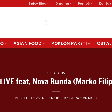
Spicy Blog
O nama
Pomoć
Kontak
BQ
ASIAN FOOD
POKLON PAKETI
OSTA
SPICY TALKS
LIVE feat. Nova Runda (Marko Filip
POSTED ON
25. RUJNA 2018.
BY
GORAN VRABEC