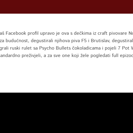
 naš Facebook profil upravo je ova s dečkima iz craft pivovare N
 budućnost, degustirali njihova piva F5 i Brutislav, degustiral
rali ruski rulet sa Psycho Bullets čokoladicama i pojeli 7 Pot 
tandardno preživjeli, a za sve one koji žele pogledati full epizo