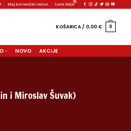
t
Moj korisnički račun
Lista želja
KOŠARICA /
0,00
€
0
LO
NOVO
AKCIJE
in i Miroslav Šuvak)