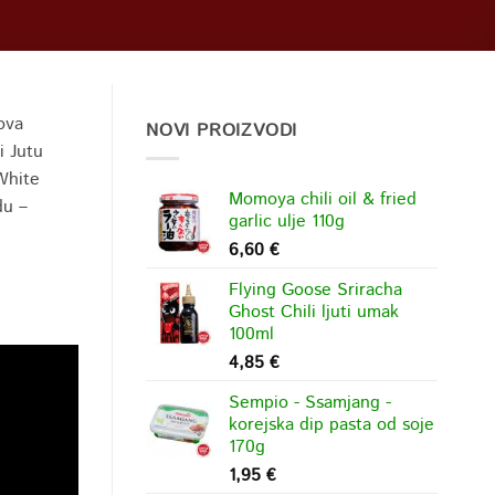
ova
NOVI PROIZVODI
i Jutu
White
Momoya chili oil & fried
du –
garlic ulje 110g
6,60
€
Flying Goose Sriracha
Ghost Chili ljuti umak
100ml
4,85
€
Sempio - Ssamjang -
korejska dip pasta od soje
170g
1,95
€