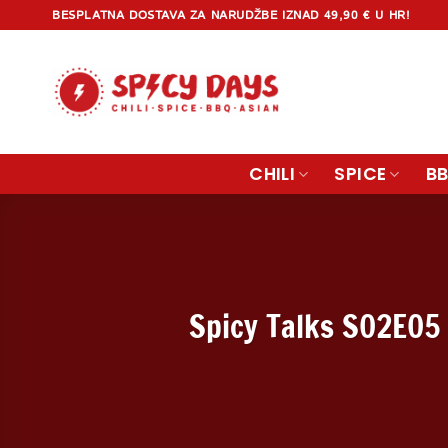
Skip
BESPLATNA DOSTAVA ZA NARUDŽBE IZNAD 49,90 € U HR!
to
content
CHILI
SPICE
B
Spicy Talks S02E05 