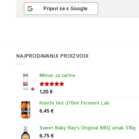
Prijavi se s
Google
NAJPRODAVANIJI PROIZVODI
Mlinac za začine
1,20
€
Ocjenjeno
5.00
od 5
Kimchi Hot 370ml Ferment Lab
6,45
€
Sweet Baby Ray's Original BBQ umak 510g
6,75
€