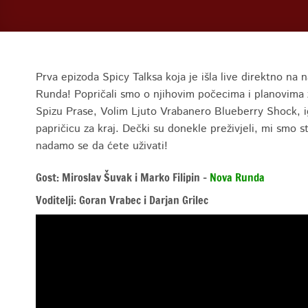
Prva epizoda Spicy Talksa koja je išla live direktno na
Runda! Popričali smo o njihovim počecima i planovima za
Spizu Prase, Volim Ljuto Vrabanero Blueberry Shock, ig
papričicu za kraj. Dečki su donekle preživjeli, mi smo s
nadamo se da ćete uživati!
Gost: Miroslav Šuvak i Marko Filipin –
Nova Runda
Voditelji: Goran Vrabec i Darjan Grilec