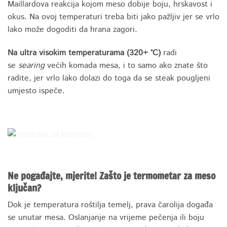
Maillardova reakcija kojom meso dobije boju, hrskavost i
okus. Na ovoj temperaturi treba biti jako pažljiv jer se vrlo
lako može dogoditi da hrana zagori.
Na ultra visokim temperaturama (320+ °C)
radi
se
searing
većih komada mesa, i to samo ako znate što
radite, jer vrlo lako dolazi do toga da se steak pougljeni
umjesto ispeče.
Ne pogađajte, mjerite! Zašto je termometar za meso
ključan?
Dok je temperatura roštilja temelj, prava čarolija događa
se unutar mesa. Oslanjanje na vrijeme pečenja ili boju