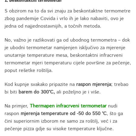
1. Beskontaktni termometar
S obzirom na to da svi znaju za beskontaktne termometre
zbog pandemije Covida i vrlo ih je lako nabaviti, ovo je
jedna od najjednostavnijih, a točnih metoda.
No, važno je razlikovati ga od ubodnog termometra – dok
je ubodni termometar namijenjen isključivo za mjerenje
unutarnje temperature mesa, beskontaktni infracrveni
termometar mjeri temperaturu cijele površine za pečenje,
poput rešetke roštilja.
Kod kupnje svakako pripazite na
raspon mjerenja
; trebao
bi biti
barem do 300°C,
ali poželjno je i više.
Na primjer,
Thermapen infracrveni termometar
nudi
raspon
mjerenja temperature od -50 do 550 °C
, što ga
čini superiornim izborom ne samo za roštilj, već i za
pečenje pizza gdje su visoke temperature ključne.