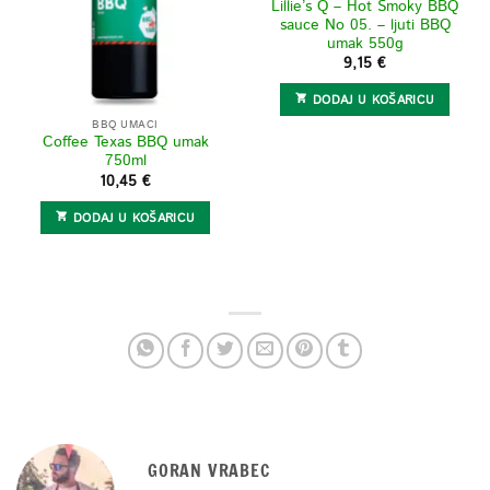
Lillie’s Q – Hot Smoky BBQ
sauce No 05. – ljuti BBQ
umak 550g
9,15
€
DODAJ U KOŠARICU
BBQ UMACI
Coffee Texas BBQ umak
750ml
10,45
€
DODAJ U KOŠARICU
GORAN VRABEC