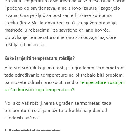
Pravilna temperatura osigurava da vaše meso bude sočno
i pečeno do savršenstva, a ne sirovo iznutra i zagorjelo
izvana. Ona je ključ za postizanje hrskave korice na
steaku (kroz Maillardovu reakciju), za nježno otapanje
masnoće u rebarcima i za savršeno grilano povrće.
Upravljanje temperaturom je ono što odvaja majstore
roštilja od amatera.
Kako izmjeriti temperaturu roštilja?
Ako ste sretnik koji ima roštilj s ugrađenim termometrom,
tada određivanje temperature ne bi trebalo biti problem,
pa možete odmah preskočiti na dio
Temperature roštilja i
za što koristiti koju temperaturu?
No, ako vaš roštilj nema ugrađen termometar, tada
temperaturu roštilja možete odrediti na jedan od
sljedećih načina: