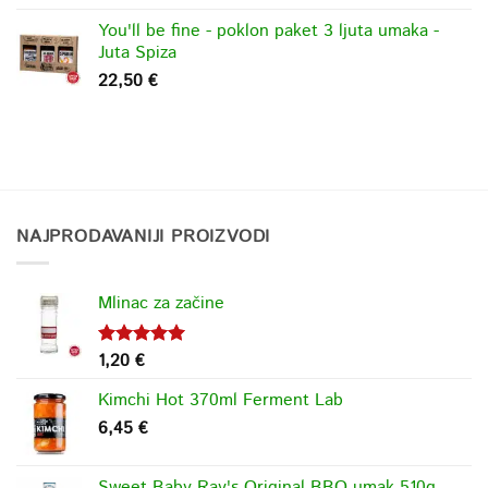
You'll be fine - poklon paket 3 ljuta umaka -
Juta Spiza
22,50
€
NAJPRODAVANIJI PROIZVODI
Mlinac za začine
1,20
€
Ocjenjeno
5.00
od 5
Kimchi Hot 370ml Ferment Lab
6,45
€
Sweet Baby Ray's Original BBQ umak 510g