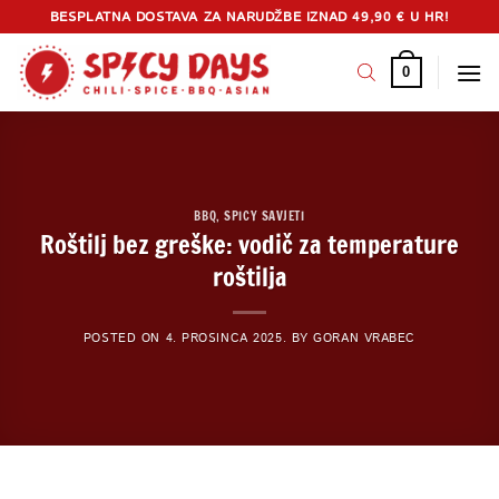
Skip
BESPLATNA DOSTAVA ZA NARUDŽBE IZNAD 49,90 € U HR!
to
content
0
BBQ
,
SPICY SAVJETI
Roštilj bez greške: vodič za temperature
roštilja
POSTED ON
4. PROSINCA 2025.
BY
GORAN VRABEC