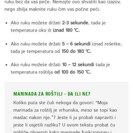
ruku bez da vas peče. Nemojte ovo shvatiti kao izazov,
nego zbilja maknite ruku čim vas počne peći.​
Ako ruku možete držati
2-3 sekunde
, tada je
temperatura oko ili
iznad 180 °C.​
Ako ruku možete držati
5 – 6 sekundi
iznad rešetke,
tada je temperatura od
150 do 180 °C.​
Ako ruku možete držati
10 – 12 sekundi
tada je
temperatura roštilja
od 100 do 150 °C.
MARINADA ZA ROŠTILJ – DA ILI NE?
Koliko puta ste čuli nekoga da govori: “Moja
marinada za roštilj je vrhunska, meso se topi kao
maslac nakon nje.”? Jeste li ju probali napraviti i
jeste li osjetili razliku? U ovom tekstu probat ću
pobliže objasniti kako marinade funkcioniraju i