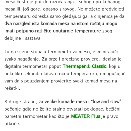
mesa često je put do razočaranja – suhog i prekuhanog
mesa ili, još gore, opasno sirovog. Ne možete predvidjeti
temperaturu odreska samo gledajući ga, a činjenica je da
dva naizgled ista komada mesa na istom roštilju mogu
imati potpuno različite unutarnje temperature
zbog
debljine i sastava.
Tu na scenu stupaju termometri za meso, eliminirajući
svako nagađanje. Za brze i precizne provjere, idealan je
digitalni termometar poput
Thermapen® Classic
, koji u
nekoliko sekundi očitava točnu temperaturu, omogućujući
vam da s pouzdanjem provjerite svaki komad mesa na
rešetki.
S druge strane,
za velike komade mesa i “low and slow”
pečenje gdje ne želite stalno otvarati poklopac, bežični
pametni termometar kao što je
MEATER Plus
je pravo
otkriće.