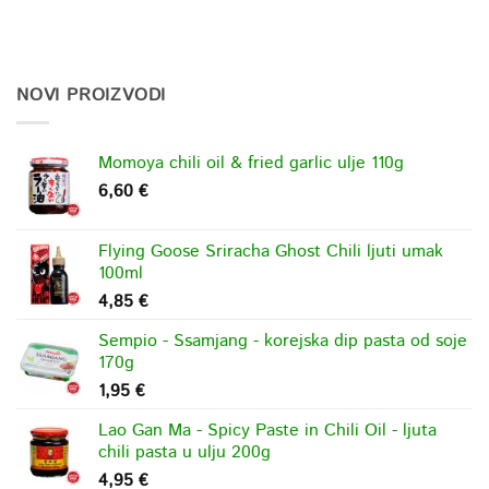
NOVI PROIZVODI
Momoya chili oil & fried garlic ulje 110g
6,60
€
Flying Goose Sriracha Ghost Chili ljuti umak
100ml
4,85
€
Sempio - Ssamjang - korejska dip pasta od soje
170g
1,95
€
Lao Gan Ma - Spicy Paste in Chili Oil - ljuta
chili pasta u ulju 200g
4,95
€