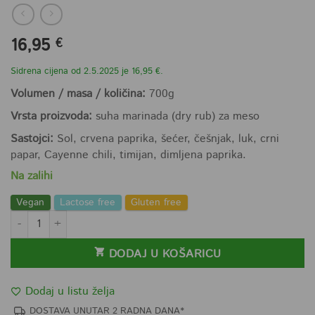
16,95
€
Sidrena cijena od 2.5.2025 je 16,95 €.
Volumen / masa / količina:
700g
Vrsta proizvoda:
suha marinada (dry rub) za meso
Sastojci:
Sol, crvena paprika, šećer, češnjak, luk, crni
papar, Cayenne chili, timijan, dimljena paprika.
Na zalihi
Vegan
Lactose free
Gluten free
Wings BBQ Dry rub mješavina začina za roštilj 700g količina
DODAJ U KOŠARICU
Dodaj u listu želja
DOSTAVA UNUTAR 2 RADNA DANA*