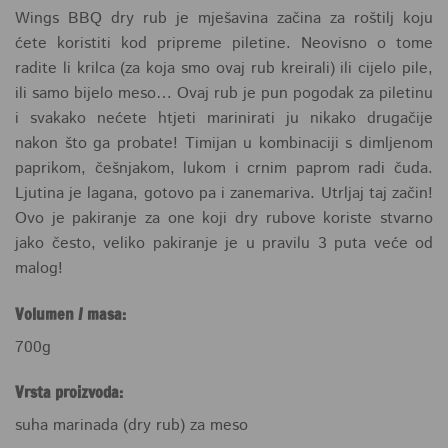
Wings BBQ dry rub je mješavina začina za roštilj koju
ćete koristiti kod pripreme piletine. Neovisno o tome
radite li krilca (za koja smo ovaj rub kreirali) ili cijelo pile,
ili samo bijelo meso… Ovaj rub je pun pogodak za piletinu
i svakako nećete htjeti marinirati ju nikako drugačije
nakon što ga probate! Timijan u kombinaciji s dimljenom
paprikom, češnjakom, lukom i crnim paprom radi čuda.
Ljutina je lagana, gotovo pa i zanemariva. Utrljaj taj začin!
Ovo je pakiranje za one koji dry rubove koriste stvarno
jako često, veliko pakiranje je u pravilu 3 puta veće od
malog!
Volumen / masa:
700g
Vrsta proizvoda:
suha marinada (dry rub) za meso