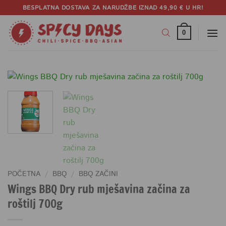
Skip
BESPLATNA DOSTAVA ZA NARUDŽBE IZNAD 49,90 € U HR!
to
content
0
POČETNA
/
BBQ
/
BBQ ZAČINI
Wings BBQ Dry rub mješavina začina za
roštilj 700g