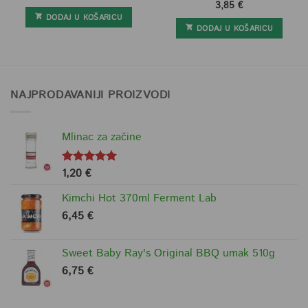
3,85
€
DODAJ U KOŠARICU
DODAJ U KOŠARICU
NAJPRODAVANIJI PROIZVODI
Mlinac za začine
1,20
€
Ocjenjeno
5.00
od 5
Kimchi Hot 370ml Ferment Lab
6,45
€
Sweet Baby Ray's Original BBQ umak 510g
6,75
€