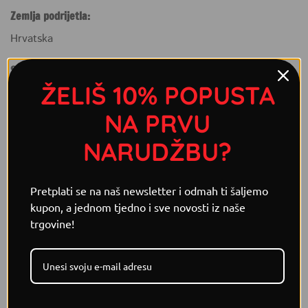
Zemlja podrijetla:
Hrvatska
Sastojci:
ŽELIŠ 10% POPUSTA
Sol, crvena paprika, šećer, češnjak, luk, crni papar,
Cayenne chili, timijan, dimljena paprika.
NA PRVU
NARUDŽBU?
POVEZANI PROIZVODI
Pretplati se na naš newsletter i odmah ti šaljemo
kupon, a jednom tjedno i sve novosti iz naše
trgovine!