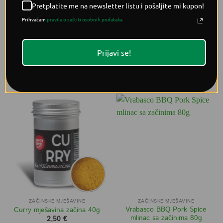
Pretplatite me na newsletter listu i pošaljite mi kupon!
Prihvaćam
pravila o zaštiti osobnih podataka
ZAČINSKE MJEŠAVINE
ZAČINSKE MJEŠAVINE
SPG BBQ Dry rub mješavina
Gyros mješavina začina BIO
začina za roštilj 800g
40g
16,95
€
3,70
€
Prijavi se!
DODAJ U KOŠARICU
DODAJ U KOŠARICU
ZAČINSKE MJEŠAVINE
ZAČINSKE MJEŠAVINE
Vrabasco BBQ Pork Spice
Curry mješavina začina 40g
mlinac sa začinima 80g
2,50
€