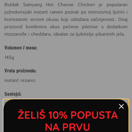
Buldak Samyang Hot Cheese Chicken je popularan
južnokorejski instant ramen poznat po intenzivnoj ljutini i
kremastom sirnom okusu koji ublažava začinjenost. Ovaj
proizvod kombinira okus pečene piletine s dodatkom
mozzarelle i cheddara, idealan za ljubitelje pikantnih jela.
Volumen / masa:
145g
Vrsta proizvoda:
instant rezanci
Sastojci:
Rezanci (73%): pšenično brašno, modificirani tapiokin
skrob, palmovo ulje, pšenični gluten, sol, glicerol, sojino
ŽELIŠ 10% POPUSTA
ulje, regulator kiseline (E501, E500, E339, E330),
NA PRVU
zgušnjivač (E412), voda, emulgator (E322), ulje