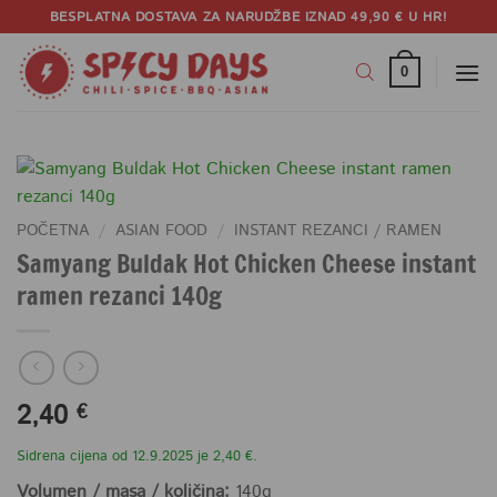
Skip
BESPLATNA DOSTAVA ZA NARUDŽBE IZNAD 49,90 € U HR!
to
content
0
POČETNA
/
ASIAN FOOD
/
INSTANT REZANCI / RAMEN
Samyang Buldak Hot Chicken Cheese instant
ramen rezanci 140g
2,40
€
Sidrena cijena od 12.9.2025 je 2,40 €.
Volumen / masa / količina:
140g