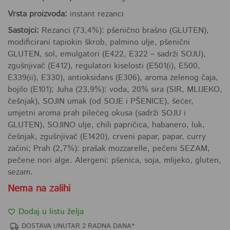
Vrsta proizvoda:
instant rezanci
Sastojci:
Rezanci (73,4%): pšenično brašno (GLUTEN),
modificirani tapiokin škrob, palmino ulje, pšenični
GLUTEN, sol, emulgatori (E422, E322 – sadrži SOJU),
zgušnjivač (E412), regulatori kiselosti (E501(i), E500,
E339(ii), E330), antioksidans (E306), aroma zelenog čaja,
bojilo (E101); Juha (23,9%): voda, 20% sira (SIR, MLIJEKO,
češnjak), SOJIN umak (od SOJE i PŠENICE), šećer,
umjetni aroma prah pilećeg okusa (sadrži SOJU i
GLUTEN), SOJINO ulje, chili papričica, habanero, luk,
češnjak, zgušnjivač (E1420), crveni papar, papar, curry
začini; Prah (2,7%): prašak mozzarelle, pečeni SEZAM,
pečene nori alge. Alergeni: pšenica, soja, mlijeko, gluten,
sezam.
Nema na zalihi
Dodaj u listu želja
DOSTAVA UNUTAR 2 RADNA DANA*