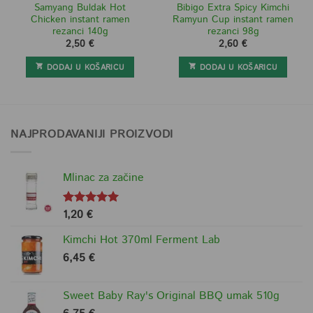
Samyang Buldak Hot
Bibigo Extra Spicy Kimchi
Chicken instant ramen
Ramyun Cup instant ramen
rezanci 140g
rezanci 98g
2,50
€
2,60
€
DODAJ U KOŠARICU
DODAJ U KOŠARICU
NAJPRODAVANIJI PROIZVODI
Mlinac za začine
1,20
€
Ocjenjeno
5.00
od 5
Kimchi Hot 370ml Ferment Lab
6,45
€
Sweet Baby Ray's Original BBQ umak 510g