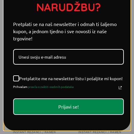
aromatičnog čaja.Tekuća juha (24%): voda, umjetni sirni
NARUDŽBU?
aroma prah, soja umak, bijeli šećer, umjetna aroma
piletine, sojino ulje, čili prah, paprike prah, luk, češnjak,
modificirani krompir skrob.Prah (3%): mocarela sir prah,
Pretplati se na naš newsletter i odmah ti šaljemo
pečeni sezam, pečena lavanda/p>
kupon, a jednom tjedno i sve novosti iz naše
trgovine!
POVEZANI PROIZVODI
Pretplatite me na newsletter listu i pošaljite mi kupon!
Prihvaćam
pravila o zaštiti osobnih podataka
Prijavi se!
INSTANT REZANCI / RAMEN
INSTANT REZANCI / RAMEN