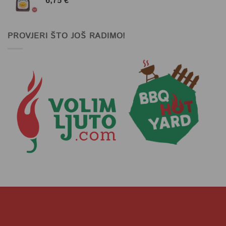
6,75
€
PROVJERI ŠTO JOŠ RADIMO!