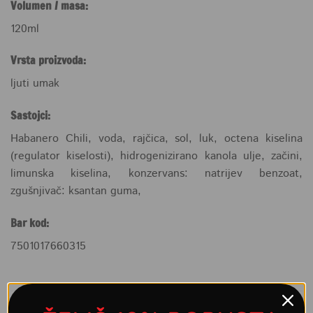
Volumen / masa:
120ml
Vrsta proizvoda:
ljuti umak
Sastojci:
Habanero Chili, voda, rajčica, sol, luk, octena kiselina
(regulator kiselosti), hidrogenizirano kanola ulje, začini,
limunska kiselina, konzervans: natrijev benzoat,
zgušnjivač: ksantan guma,
Bar kod:
7501017660315
POVEZANI PROIZVODI