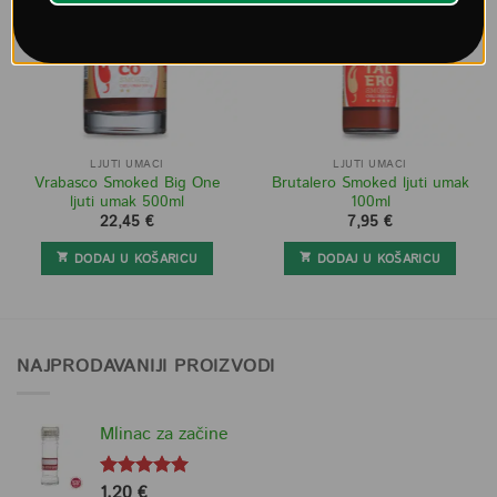
LJUTI UMACI
LJUTI UMACI
Vrabasco Smoked Big One
Brutalero Smoked ljuti umak
ljuti umak 500ml
100ml
22,45
€
7,95
€
DODAJ U KOŠARICU
DODAJ U KOŠARICU
NAJPRODAVANIJI PROIZVODI
Mlinac za začine
1,20
€
Ocjenjeno