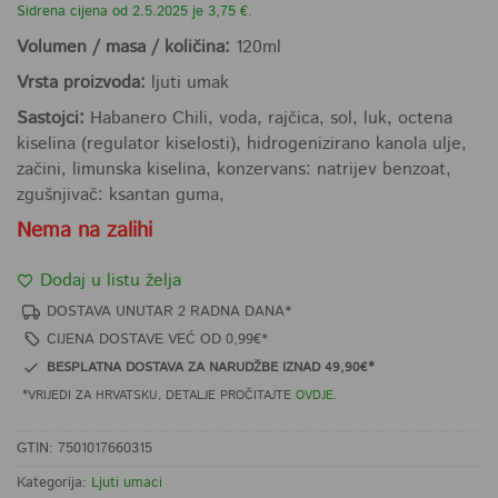
ukupno 5
Sidrena cijena od 2.5.2025 je 3,75 €.
(
korisnika)
Volumen / masa / količina:
120ml
Vrsta proizvoda:
ljuti umak
Sastojci:
Habanero Chili, voda, rajčica, sol, luk, octena
kiselina (regulator kiselosti), hidrogenizirano kanola ulje,
začini, limunska kiselina, konzervans: natrijev benzoat,
zgušnjivač: ksantan guma,
Nema na zalihi
Dodaj u listu želja
DOSTAVA UNUTAR 2 RADNA DANA*
CIJENA DOSTAVE VEĆ OD 0,99€*
BESPLATNA DOSTAVA ZA NARUDŽBE IZNAD 49,90€*
*VRIJEDI ZA HRVATSKU, DETALJE PROČITAJTE
OVDJE
.
GTIN: 7501017660315
Kategorija:
Ljuti umaci