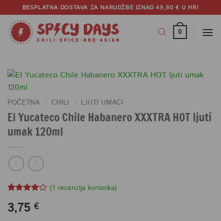
Skip
BESPLATNA DOSTAVA ZA NARUDŽBE IZNAD 49,90 € U HR!
to
content
0
POČETNA
/
CHILI
/
LJUTI UMACI
El Yucateco Chile Habanero XXXTRA HOT ljuti
umak 120ml
(
1
recenzija korisnika)
Korisnička
1
3,75
€
ocjena:
4
od