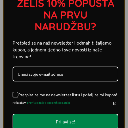
ŽELIŠ 10% POPUSTA
NA PRVU
NARUDŽBU?
Pretplati se na naš newsletter i odmah ti šaljemo
kupon, a jednom tjedno i sve novosti iz naše
trgovine!
LJUTI UMACI
LJUTI UMACI
Vrabasco Smoked ljuti umak
Vrabanero Smoked ljuti
100ml
umak 100ml
5,95
€
6,75
€
DODAJ U KOŠARICU
DODAJ U KOŠARICU
Pretplatite me na newsletter listu i pošaljite mi kupon!
Prihvaćam
pravila o zaštiti osobnih podataka
Prijavi se!